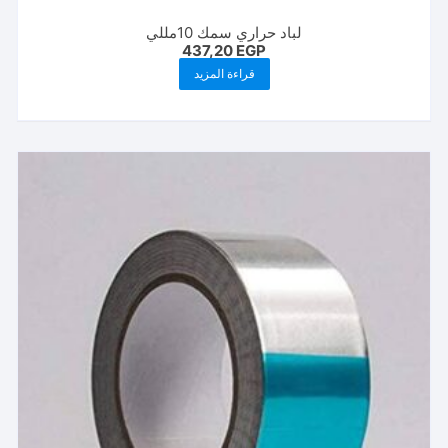
لباد حراري سمك 10مللي
437,20
EGP
قراءة المزيد