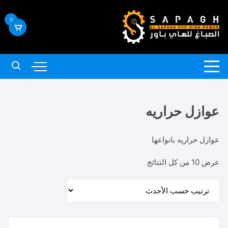
لتجاوز
لى
0
لمحتوى
عوازل حراريه
عوازل حراريه بانواعها
تم
عرض ⁦10⁩ من كل النتائج
الفرز
حسب
الأحدث