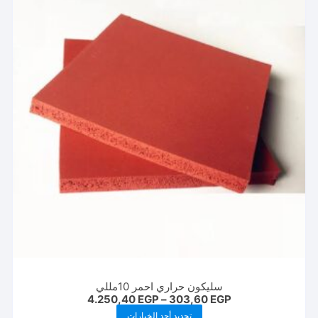
المنتج.
يمكن
اختيار
الخيارات
على
صفحة
المنتج
سليكون حراري احمر 10مللي
نطاق
4.250,40
EGP
–
303,60
EGP
السعر:
هناك
تحديد أحد الخيارات