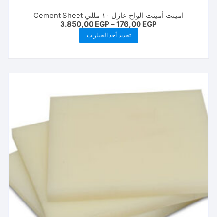
امينت أمينت الواح عازل ١٠ مللي Cement Sheet
نطاق
3.850,00
EGP
–
176,00
EGP
السعر:
هناك
تحديد أحد الخيارات
من
العديد
خلال
من
الأشكال
المختلفة
لهذا
المنتج.
يمكن
اختيار
الخيارات
على
صفحة
المنتج