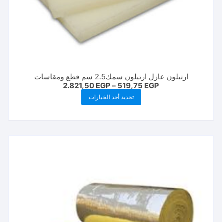
ارتيلون عازل ارتيلون سمك2.5 سم قطع ومقاسات
نطاق
2.821,50
EGP
–
519,75
EGP
السعر:
هناك
تحديد أحد الخيارات
من
العديد
خلال
من
الأشكال
المختلفة
لهذا
المنتج.
يمكن
اختيار
الخيارات
على