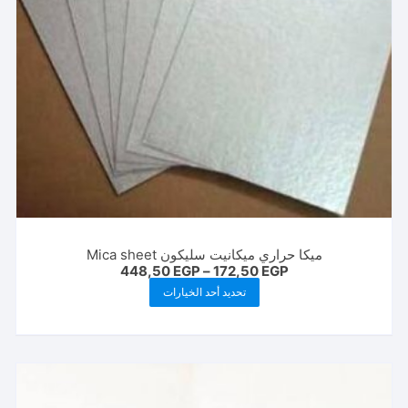
ميكا حراري ميكانيت سليكون Mica sheet
نطاق
448,50
EGP
–
172,50
EGP
السعر:
هناك
تحديد أحد الخيارات
من
العديد
خلال
من
الأشكال
المختلفة
لهذا