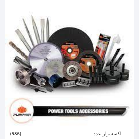
..... اكسسوار عدد
(585)