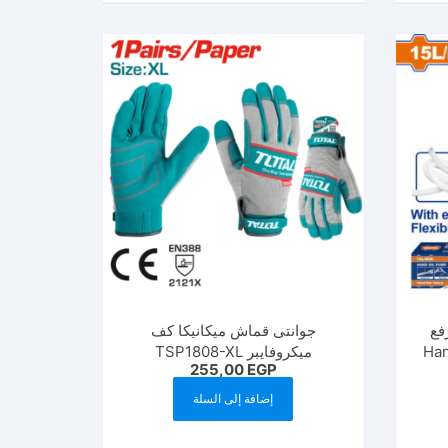
به رفع
جوانتى قماش ميكانيكا كف
ميكروفايبر TSP1808-XL
255,00
EGP
WORKING GLOVES
إضافة إلى السلة