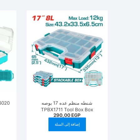
الفرز
حسب
الأحدث
شنطه منظم عده 17 بوصه
TPBX1711 Tool Box Box
290,00
EGP
Organizer
إضافة إلى السلة