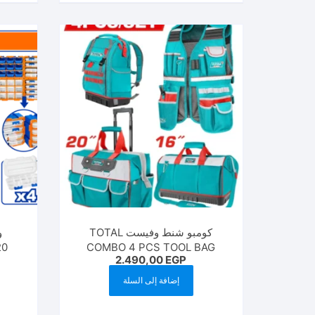
كومبو شنط وفيست TOTAL
و
20
COMBO 4 PCS TOOL BAG
2.490,00
EGP
TOS230914
إضافة إلى السلة