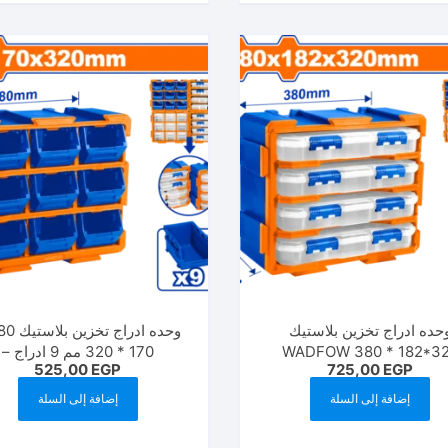
حده ادراج تخزين بلاستيك
WADFOW 380 * 182*3
170 * 320 مم 9 ادراج –
525,00
EGP
725,00
EGP
WTB8330 WADFOW
WTB8344
إضافة إلى السلة
إضافة إلى السلة