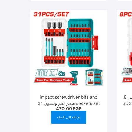
TACSDL11806 طقم بنط هيلتي 8
impact screwdriver bits and
sockets set طقم لقم وسنون 31
470,00
EGP
قطعه
إضافة إلى السلة