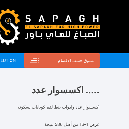
لتجاوز
لى
لمحتوى
تسوق حسب الاقسام
OLUTION
..... اكسسوار عدد
اكسسوار عدد وادوات بنط لقم كوبايات بسكوته
تم
عرض 1–16 من أصل 586 نتيجة