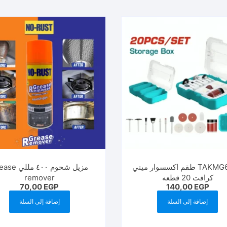
TAKMG6020 طقم اكسسوار ميني
مزيل شحوم ٤٠٠ مل
كرافت 20 قطعه
remover
70,00
EGP
140,00
EGP
إضافة إلى السلة
إضافة إلى السلة