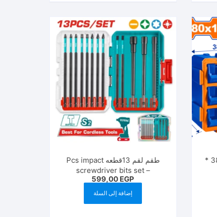
وحده ادراج تخزين بلاستيك 380 *
طقم لقم 13قطعه Pcs impact
screwdriver bits set –
599,00
EGP
TACSDL01306
إضافة إلى السلة