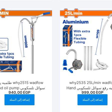
why2535 25L/min wadf
why2515 wadfow طلم
طلمبه رفع سوائل تلسكوبي Hand
سوائل تلسكوبي Hand oil pump
940,00
EGP
999,00
EGP
oil pump
إضافة إلى السلة
إضافة إلى السلة