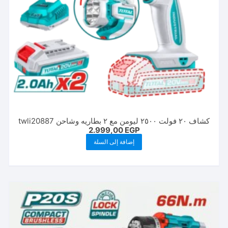
كشاف ٢٠ فولت ٢٥٠٠ ليومن مع ٢ بطاريه وشاحن twli20887
2.999,00
EGP
إضافة إلى السلة