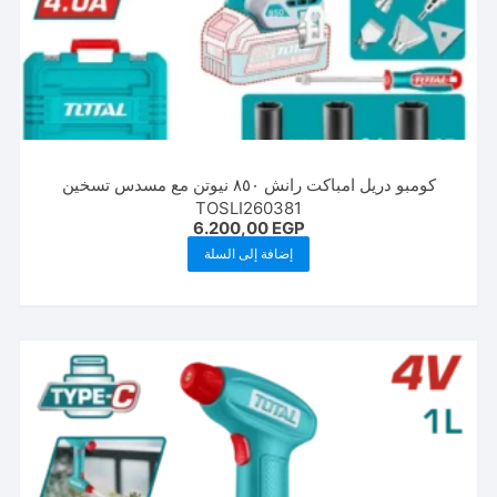
كومبو دريل امباكت رانش ٨٥٠ نيوتن مع مسدس تسخين
TOSLI260381
6.200,00
EGP
إضافة إلى السلة