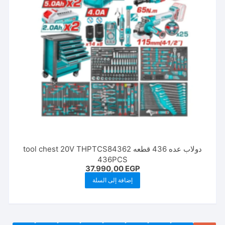
دولاب عده 436 قطعه tool chest 20V THPTCS84362
436PCS
37.990,00
EGP
إضافة إلى السلة