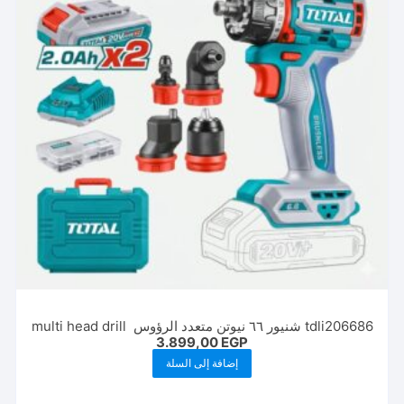
tdli206686 شنيور ٦٦ نيوتن متعدد الرؤوس multi head drill
3.899,00
EGP
إضافة إلى السلة