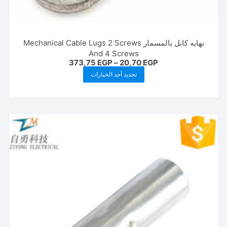
نهايه كابل بالمسمار Mechanical Cable Lugs 2 Screws
And 4 Screws
نطاق
373,75
EGP
–
20,70
EGP
السعر:
هناك
تحديد أحد الخيارات
من
العديد
خلال
من
الأشكال
المختلفة
لهذا
المنتج.
يمكن
اختيار
الخيارات
على
صفحة
المنتج