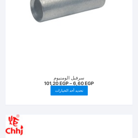
المنتج
سرفيل الومنيوم
نطاق
101,20
EGP
–
6,60
EGP
السعر:
هناك
تحديد أحد الخيارات
من
العديد
خلال
من
الأشكال
المختلفة
لهذا
المنتج.