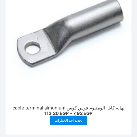
اختيار
الخيارات
على
صفحة
المنتج
نهايه كابل الومنيوم قوس كوس cable terminal almunium
نطاق
112,20
EGP
–
7,92
EGP
السعر:
هناك
تحديد أحد الخيارات
من
العديد
خلال
من