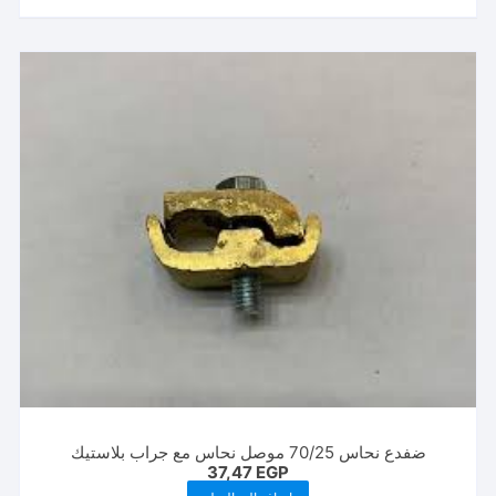
خلال
من
الأشكال
المختلفة
لهذا
المنتج.
يمكن
اختيار
الخيارات
على
صفحة
المنتج
ضفدع نحاس 70/25 موصل نحاس مع جراب بلاستيك
37,47
EGP