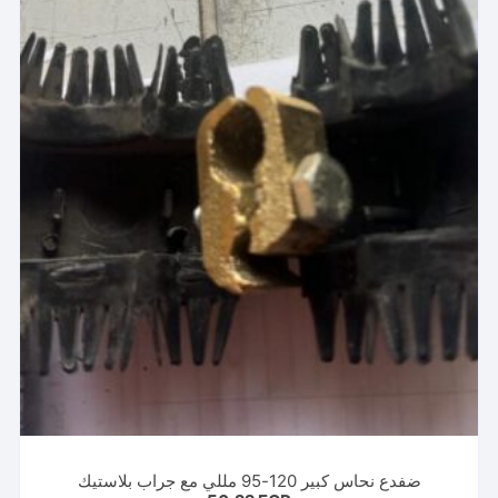
ضفدع نحاس كبير 120-95 مللي مع جراب بلاستيك