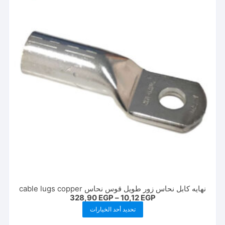
يمكن
اختيار
الخيارات
على
صفحة
المنتج
نهايه كابل نحاس زور طويل قوس نحاس cable lugs copper
نطاق
328,90
EGP
–
10,12
EGP
السعر:
هناك
تحديد أحد الخيارات
من
العديد