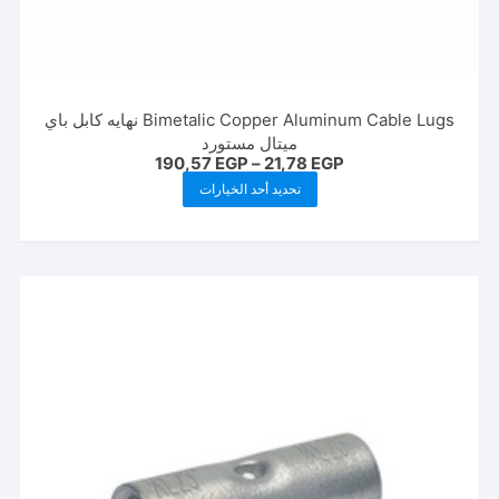
Bimetalic Copper Aluminum Cable Lugs نهايه كابل باي
ميتال مستورد
نطاق
190,57
EGP
–
21,78
EGP
السعر:
هناك
تحديد أحد الخيارات
من
العديد
خلال
من
الأشكال
المختلفة
لهذا
المنتج.
يمكن
اختيار
الخيارات
على
صفحة