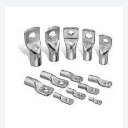
الأشكال
المختلفة
لهذا
المنتج.
يمكن
اختيار
الخيارات
على
صفحة
المنتج