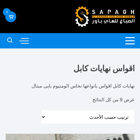
لتجاوز
لى
0
لمحتوى
اقواس نهايات كابل
نهايات كابل اقواس بانواعها نحاس الومنيوم بايى ميتال
تم
عرض ⁦9⁩ من كل النتائج
الفرز
حسب
الأحدث