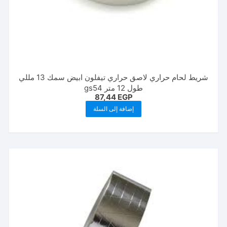
شريط لحام حراري لاصق حراري تيفلون ابيض سمك 13 مللي
طول 12 متر gs54
87,44
EGP
إضافة إلى السلة