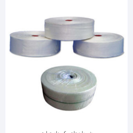
شريط زجاجي كوردله حراري