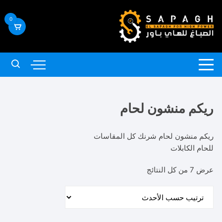
لتجاوز
لى
0
لمحتوى
ريكم منشون لحام
ريكم منشون لحام شرنك كل المقاسات
للحام الكابلات
تم
عرض ⁦7⁩ من كل النتائج
الفرز
حسب
الأحدث