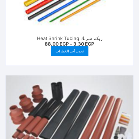
ريكم شرنك Heat Shrink Tubing
نطاق
88,00
EGP
–
3,30
EGP
السعر:
هناك
تحديد أحد الخيارات
من
العديد
خلال
من
الأشكال
المختلفة
لهذا
المنتج.
يمكن
اختيار
الخيارات
على
صفحة
المنتج