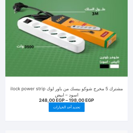
على
صفحة
المنتج
مشترك 5 مخرج شوكو بيسك من باور لوك ilock power strip
اسود – ابيض
نطاق
248,00
EGP
–
198,00
EGP
السعر:
هناك
تحديد أحد الخيارات
من
العديد
خلال
من
الأشكال