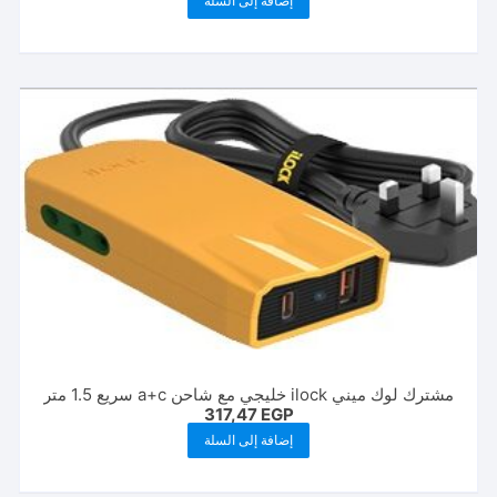
إضافة إلى السلة
مشترك لوك ميني ilock خليجي مع شاحن a+c سريع 1.5 متر
317,47
EGP
إضافة إلى السلة