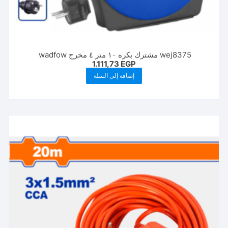
wej8375 مشترك بكره ١٠ متر ٤ مخرج wadfow
1.111,73
EGP
إضافة إلى السلة