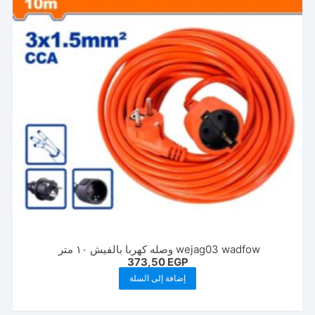
wejag03 wadfow وصله كهربا بالفيش ١٠ متر
373,50
EGP
إضافة إلى السلة