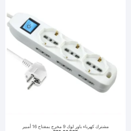
مشترك كهرباء باور لوك 9 مخرج بمفتاح 16 أمبير