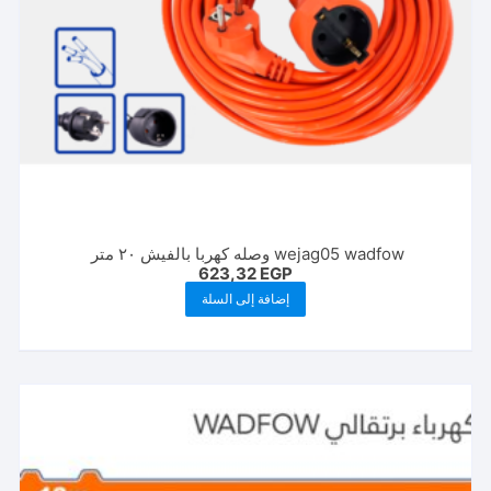
wejag05 wadfow وصله كهربا بالفيش ٢٠ متر
623,32
EGP
إضافة إلى السلة