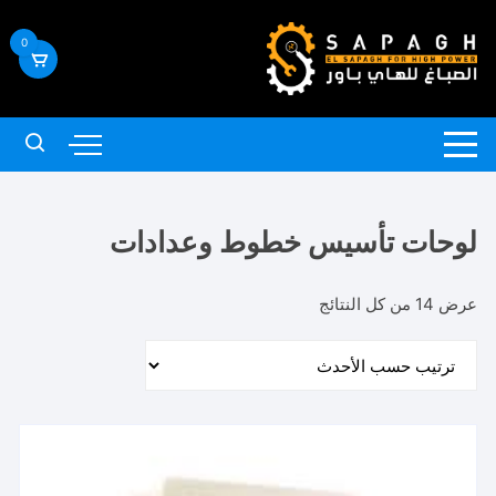
لتجاوز
لى
0
لمحتوى
لوحات تأسيس خطوط وعدادات
تم
عرض ⁦14⁩ من كل النتائج
الفرز
حسب
الأحدث