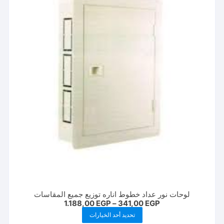
لوحات نور عداد خطوط اناره توزيع جميع المقاسات
نطاق
1.188,00
EGP
–
341,00
EGP
السعر:
هناك
تحديد أحد الخيارات
من