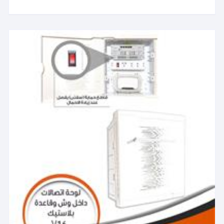
العديد
خلال
من
الأشكال
المختلفة
لهذا
المنتج.
يمكن
اختيار
الخيارات
على
صفحة
المنتج