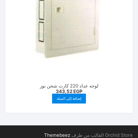
لوحه عداد 220 كارت شحن نور
343,52
EGP
إضافة إلى السلة
Orchid Store القالب من طرف
Themebeez