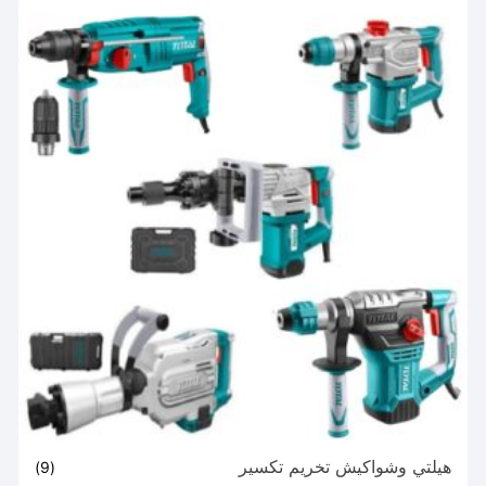
هيلتي وشواكيش تخريم تكسير
(9)