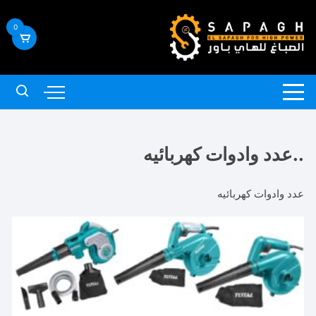
لتجاوز
لى
0
لمحتوى
..عدد وادوات كهربائيه
عدد وادوات كهربائيه