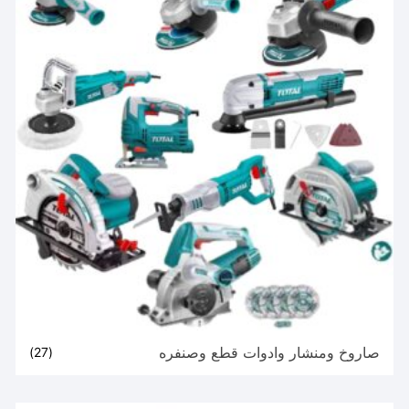
صاروخ ومنشار وادوات قطع وصنفره
(27)