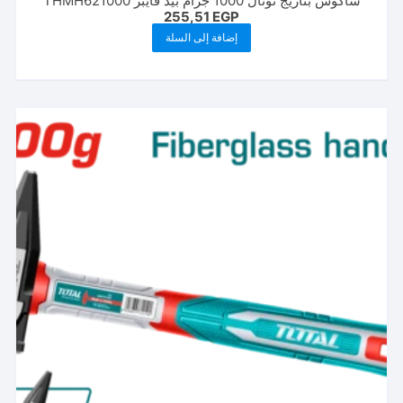
شاكوش بتاريج توتال 1000 جرام بيد فايبر THMH621000
255,51
EGP
إضافة إلى السلة