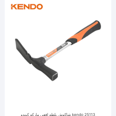
kendo 25113 شاكوش بلطه افعي ماركه كيندو