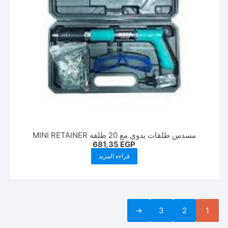
مسدس طلقات يدوي مع 20 طلقه MINI RETAINER
681,35
EGP
قراءة المزيد
←
3
2
1