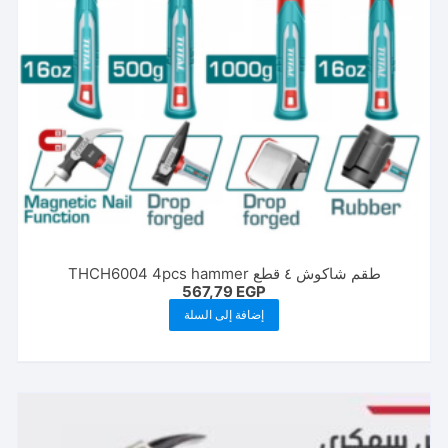
طقم شاكوش ٤ قطع THCH6004 4pcs hammer
567,79
EGP
إضافة إلى السلة