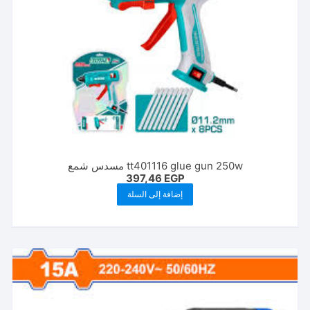
tt401116 glue gun 250w مسدس شمع
397,46
EGP
إضافة إلى السلة