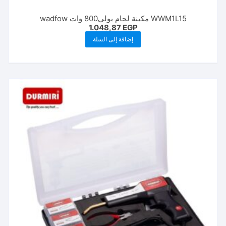
WWM1L15 مكینة لحام بولي800 وات wadfow
1.048,87
EGP
إضافة إلى السلة