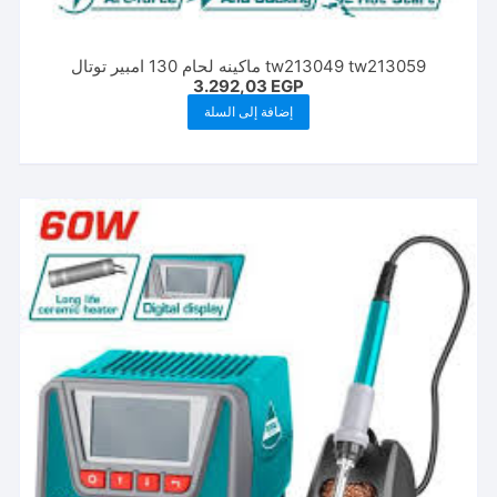
tw213049 tw213059 ماكينه لحام 130 امبير توتال
3.292,03
EGP
إضافة إلى السلة