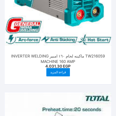
TW216059 ماكينه لحام ١٦٠ امبير INVERTER WELDING
MACHINE 160 AMP
4.031,30
EGP
قراءة المزيد