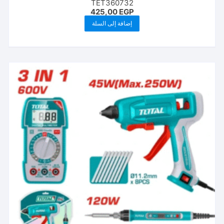
TET360732
425,00
EGP
إضافة إلى السلة