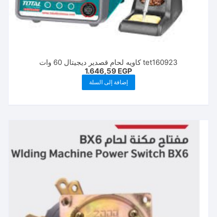
tet160923 كاويه لحام قصدير ديجيتال 60 وات
1.646,59
EGP
إضافة إلى السلة