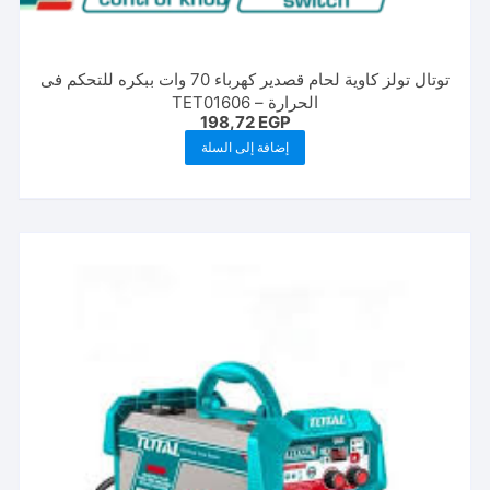
توتال تولز كاوية لحام قصدير كهرباء 70 وات ببكره للتحكم فى
الحرارة – TET01606
198,72
EGP
إضافة إلى السلة