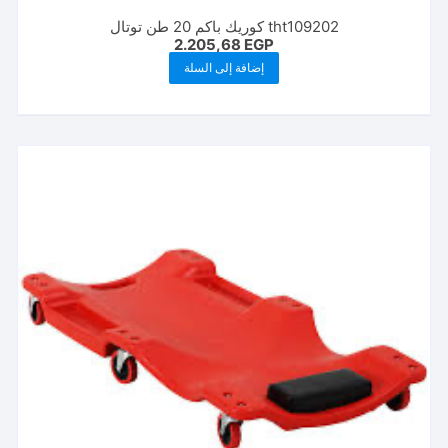
tht109202 كوريك باكم 20 طن توتال
2.205,68
EGP
إضافة إلى السلة