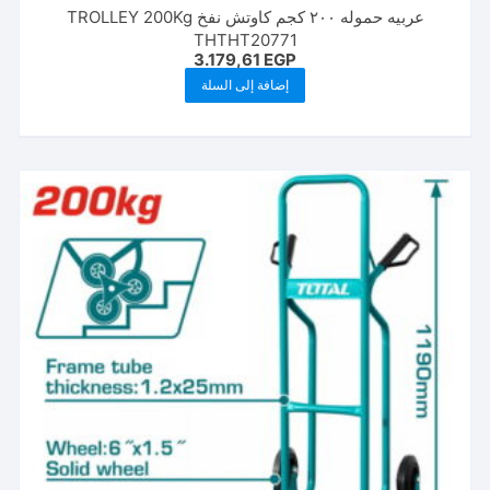
عربيه حموله ٢٠٠ كجم كاوتش نفخ TROLLEY 200Kg
THTHT20771
3.179,61
EGP
إضافة إلى السلة