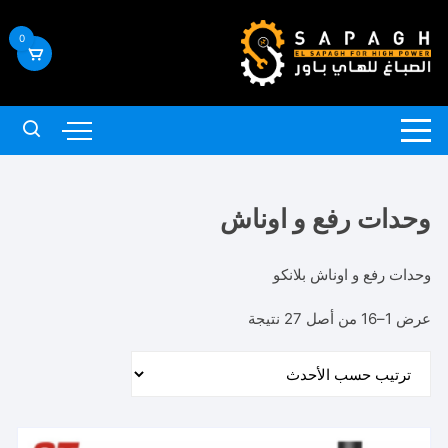
لتجاوز
لى
0
لمحتوى
وحدات رفع و اوناش
وحدات رفع و اوناش بلانكو
تم
عرض 1–16 من أصل 27 نتيجة
الفرز
حسب
الأحدث