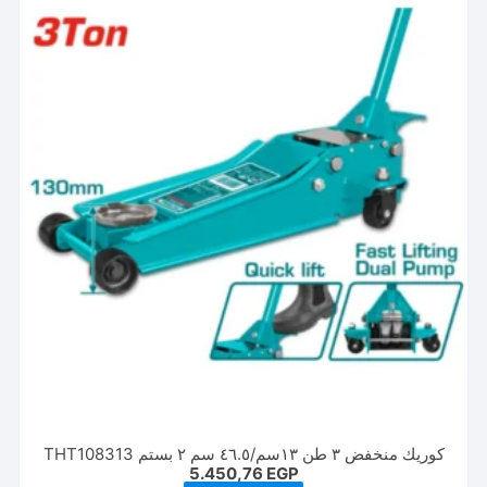
كوريك منخفض ٣ طن ١٣سم/٤٦.٥ سم ٢ بستم THT108313
5.450,76
EGP