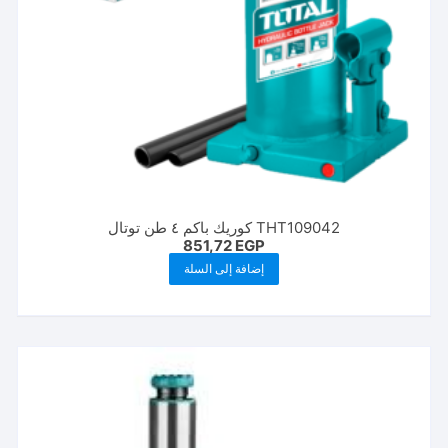
THT109042 كوريك باكم ٤ طن توتال
851,72
EGP
إضافة إلى السلة