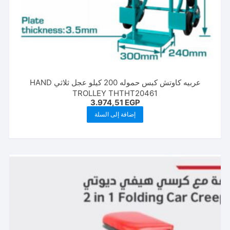
عربيه كاوتش كبس حموله 200 كيلو عجل ثلاثي HAND
TROLLEY THTHT20461
3.974,51
EGP
إضافة إلى السلة