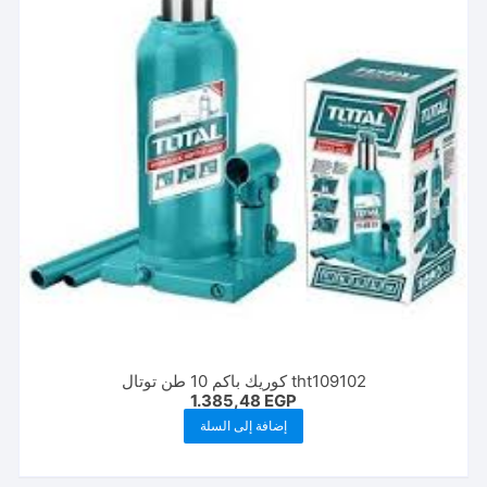
tht109102 كوريك باكم 10 طن توتال
1.385,48
EGP
إضافة إلى السلة