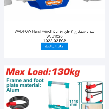
شداد سمكري ٢ طن WADFOW Hand winch puller
WJU1020
1.022,02
EGP
إضافة إلى السلة