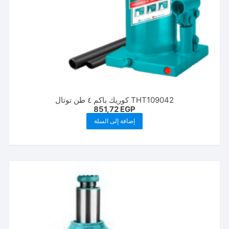
THT109042 كوريك باكم ٤ طن توتال
851,72
EGP
إضافة إلى السلة