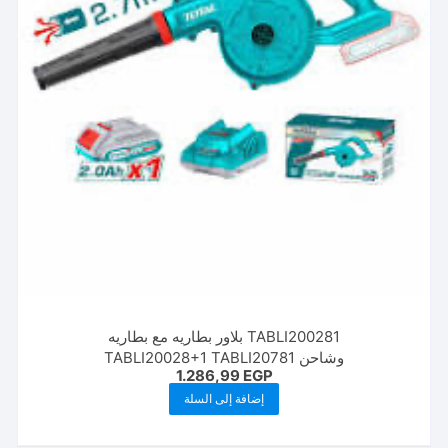
TABLI200281 بلاور بطاريه مع بطاريه
وشاحن TABLI20028+1 TABLI20781
1.286,99
EGP
إضافة إلى السلة