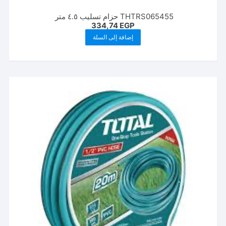
THTRS065455 حزام تسليب ٤.٥ متر
334,74
EGP
إضافة إلى السلة