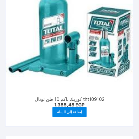
tht109102 كوريك باكم 10 طن توتال
1.385,48
EGP
إضافة إلى السلة