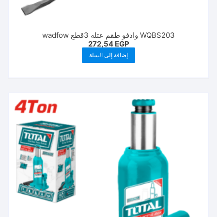
WQBS203 وادفو طقم عتله 3قطع wadfow
272,54
EGP
إضافة إلى السلة