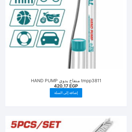
tmpp3811 منفاخ يدوي HAND PUMP
420,17
EGP
إضافة إلى السلة