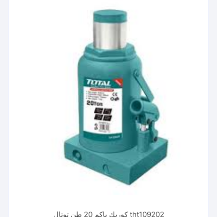
tht109202 كوريك باكم 20 طن توتال