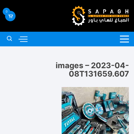
لتجاوز
لى
0
لمحتوى
images – 2023-04-
08T131659.607