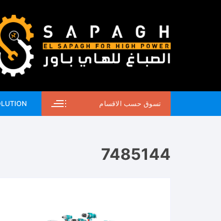
لتجاوز
لى
لمحتوى
تسوق حسب الاقسام
OLUTION
7485144