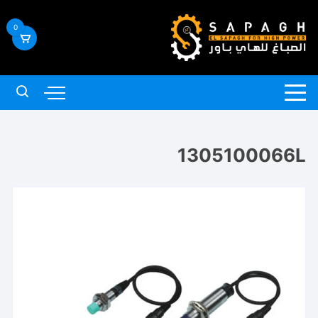
لتجاوز
لى
0
لمحتوى
1305100066L