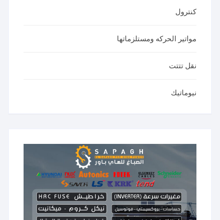
كنترول
مواتير الحركه ومستلزماتها
نقل تتتت
نيوماتيك