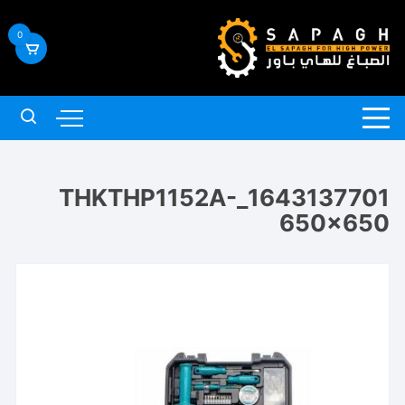
لتجاوز
لى
0
لمحتوى
1643137701_THKTHP1152A-
650×650