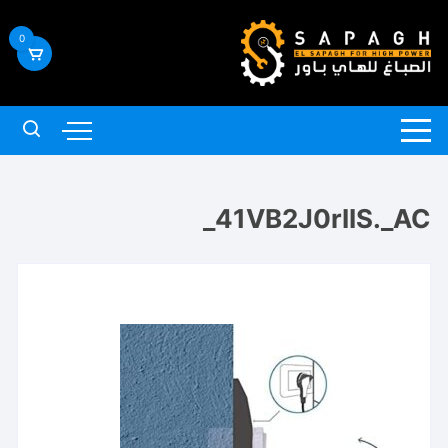
لتجاوز
لى
0
لمحتوى
41VB2J0rIIS._AC_