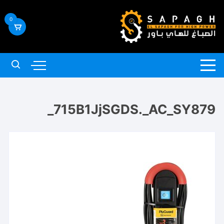
لتجاوز
لى
0
لمحتوى
715B1JjSGDS._AC_SY879_