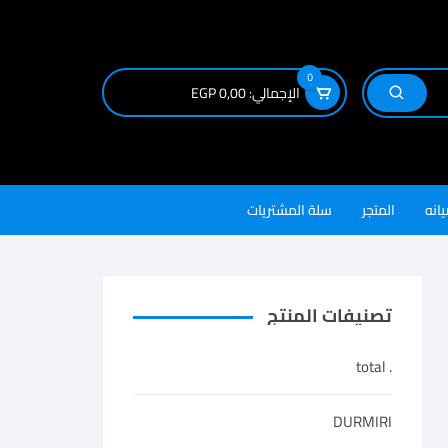
0
الإجمالي:
0,00
EGP
يانه
المتجر
سلة المشتريات
تصنيفات المنتج
. total
DURMIRI