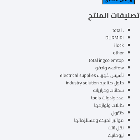
تصنيفات المنتج
. total
DURMIRI
i lock
other
total ingco emtop
wadfow وادفو
تأسيس كهرباء electrical supplies
حلول صناعيه industry solution
سخانات وحراريات
عدد وادوات tools
كابلات ولوازمها
كنترول
مواتير الحركه ومستلزماتها
نقل تتتت
نيوماتيك