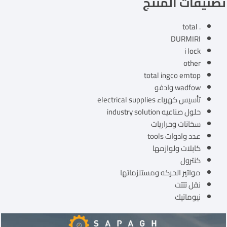
تصنيفات المنتج
. total
DURMIRI
i lock
other
total ingco emtop
wadfow وادفو
تأسيس كهرباء electrical supplies
حلول صناعيه industry solution
سخانات وحراريات
عدد وادوات tools
كابلات ولوازمها
كنترول
مواتير الحركه ومستلزماتها
نقل تتتت
نيوماتيك