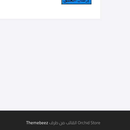
Orchid Store القالب من طرف
Themebeez