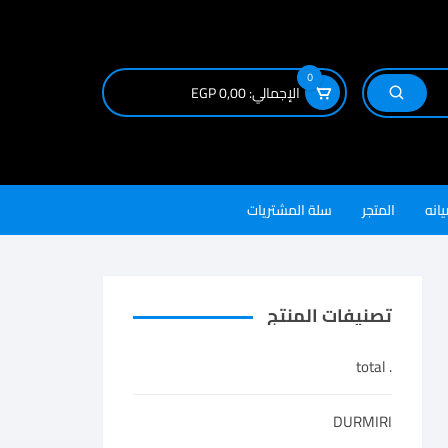
0
الإجمالي:
0,00
EGP
يانه
المتجر
سلة المشتريات
تصنيفات المنتج
. total
DURMIRI