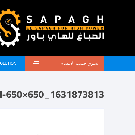
SOLUTION
تسوق حسب الاقسام
1631873813_testpencil-650×650