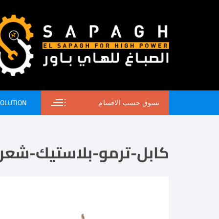
SOLUTION
تسوق حسب الاقسام
كابل-ترمو-بلاستيك-شعر-الس