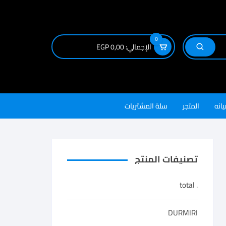
0
الإجمالي:
0,00
EGP
يانه
المتجر
سلة المشتريات
تصنيفات المنتج
. total
DURMIRI