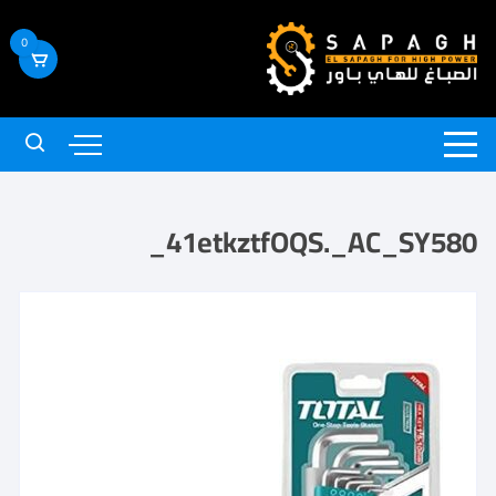
0
41etkztfOQS._AC_SY580_