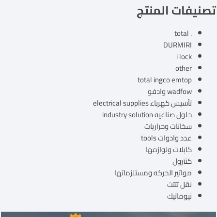
تصنيفات المنتج
. total
DURMIRI
i lock
other
total ingco emtop
wadfow وادفو
تأسيس كهرباء electrical supplies
حلول صناعيه industry solution
سخانات وحراريات
عدد وادوات tools
كابلات ولوازمها
كنترول
مواتير الحركه ومستلزماتها
نقل تتتت
نيوماتيك