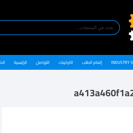
INDUSTRY 
إتمام الطلب
التركيبات
التواصل
الرئيسية
الص
a413a460f1a