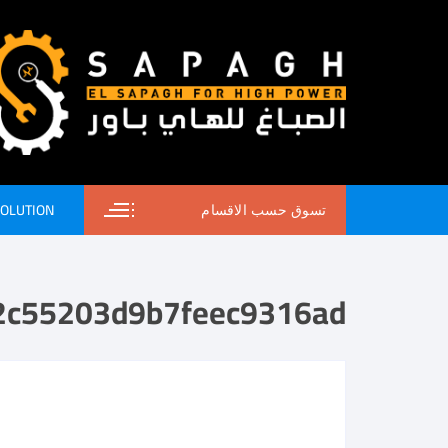
SOLUTION
تسوق حسب الاقسام
2c55203d9b7feec9316ad