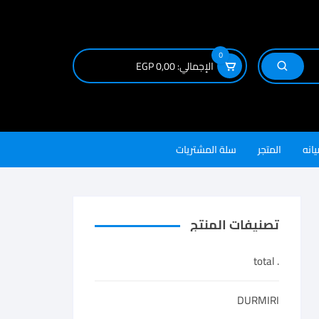
0
الإجمالي:
0,00
EGP
يانه
المتجر
سلة المشتريات
تصنيفات المنتج
. total
DURMIRI