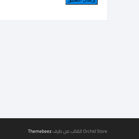
Orchid Store القالب من طرف
Themebeez