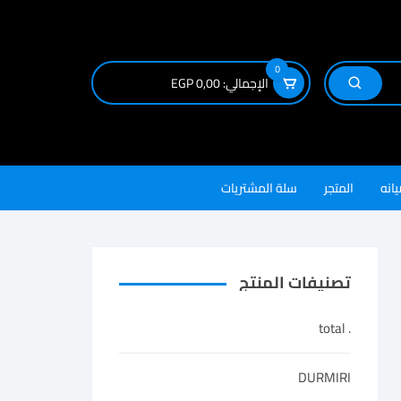
0
الإجمالي:
0,00
EGP
يانه
المتجر
سلة المشتريات
تصنيفات المنتج
. total
DURMIRI