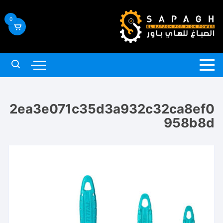
لتجاوز
لى
0
لمحتوى
2ea3e071c35d3a932c32ca8ef0
958b8d