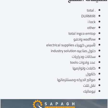
. total
DURMIRI
i lock
other
total ingco emtop
wadfow وادفو
تأسيس كهرباء electrical supplies
حلول صناعيه industry solution
سخانات وحراريات
عدد وادوات tools
كابلات ولوازمها
كنترول
مواتير الحركه ومستلزماتها
نقل تتتت
نيوماتيك