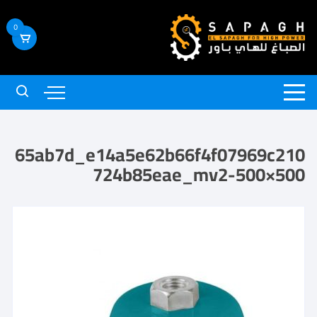
0
65ab7d_e14a5e62b66f4f07969c210
724b85eae_mv2-500×500