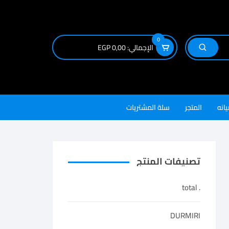
0
الإجمالي:
0,00
EGP
يانه
المتجر
سلة المشتريات
تصنيفات المنتج
. total
DURMIRI