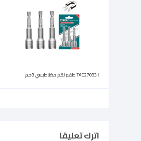
TAC270831 طقم لقم مغناطيسي 8مم
اترك تعليقاً