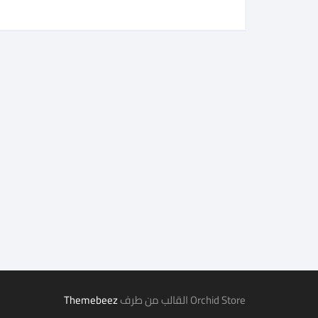
Orchid Store القالب من طرف
Themebeez