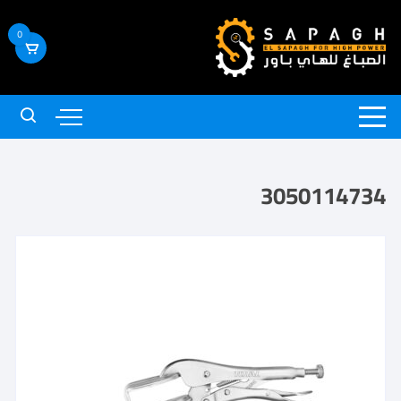
0
3050114734