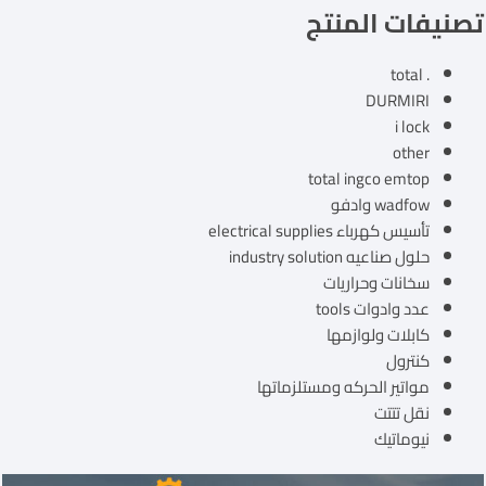
تصنيفات المنتج
. total
DURMIRI
i lock
other
total ingco emtop
wadfow وادفو
تأسيس كهرباء electrical supplies
حلول صناعيه industry solution
سخانات وحراريات
عدد وادوات tools
كابلات ولوازمها
كنترول
مواتير الحركه ومستلزماتها
نقل تتتت
نيوماتيك