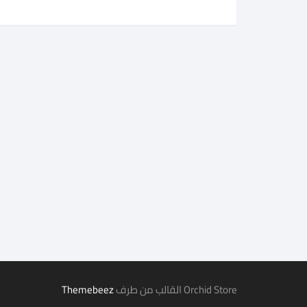
Orchid Store القالب من طرف
Themebeez