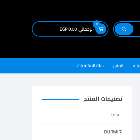
0
الإجمالي:
0,00
EGP
يانه
المتجر
سلة المشتريات
تصنيفات المنتج
. total
DURMIRI