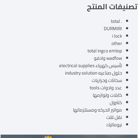
تصنيفات المنتج
. total
DURMIRI
i lock
other
total ingco emtop
wadfow وادفو
تأسيس كهرباء electrical supplies
حلول صناعيه industry solution
سخانات وحراريات
عدد وادوات tools
كابلات ولوازمها
كنترول
مواتير الحركه ومستلزماتها
نقل تتتت
نيوماتيك