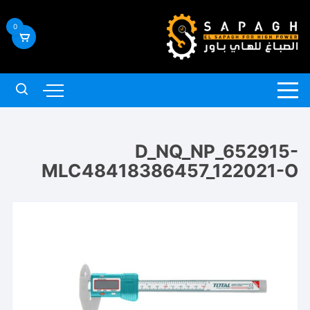
لتجاوز
لى
0
لمحتوى
D_NQ_NP_652915-
MLC48418386457_122021-O