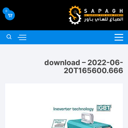
لتجاوز
لى
0
لمحتوى
download – 2022-06-
20T165600.666