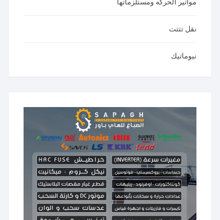
مواتير الحركه ومستلزماتها
نقل تتتت
نيوماتيك