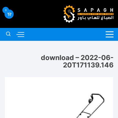
لتجاوز
لى
0
لمحتوى
download – 2022-06-
20T171139.146