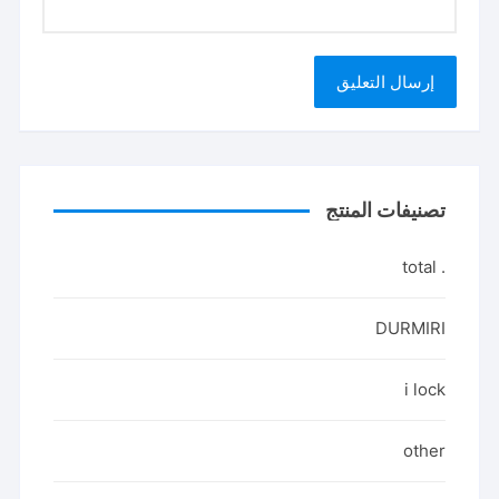
تصنيفات المنتج
. total
DURMIRI
i lock
other