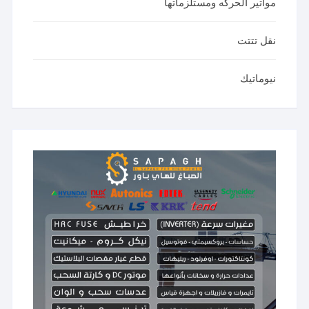
مواتير الحركه ومستلزماتها
نقل تتتت
نيوماتيك