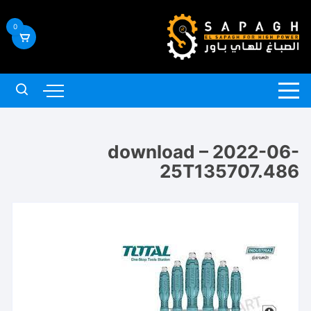
لتجاوز
لى
0
لمحتوى
download – 2022-06-
25T135707.486