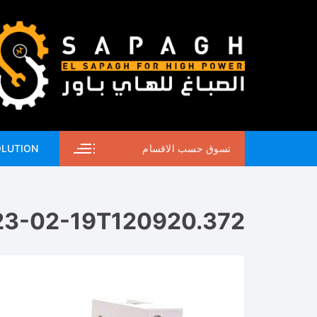
لتجاوز
لى
لمحتوى
تسوق حسب الاقسام
OLUTION
23-02-19T120920.372