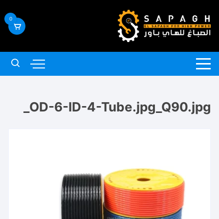
لتجاوز
لى
0
لمحتوى
OD-6-ID-4-Tube.jpg_Q90.jpg_