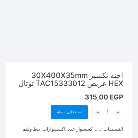
اجنه تكسير 30X400X35mm
HEX عريض TAC15333012 توتال
315,00
EGP
كمية
إضافة إلى السلة
اجنه
تكسير
التصنيفات:
..... اكسسوار عدد
,
اكسسوارات
,
بنط ولقم
30X400X35mm
HEX