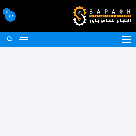
لتجاوز
لى
0
لمحتوى