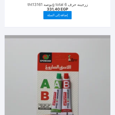
زرجينه حرف g total 6بوصه tht13161
331,40
EGP
إضافة إلى السلة