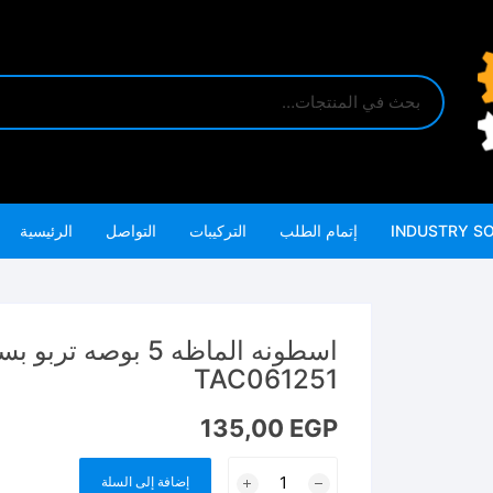
INDUSTRY S
إتمام الطلب
التركيبات
التواصل
الرئيسية
TAC061251
135,00
EGP
كمية
إضافة إلى السلة