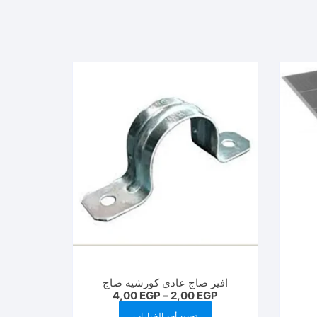
افيز صاج عادي كورشيه صاج
نطاق
4,00
EGP
–
2,00
EGP
السعر:
هناك
من
تحديد أحد الخيارات