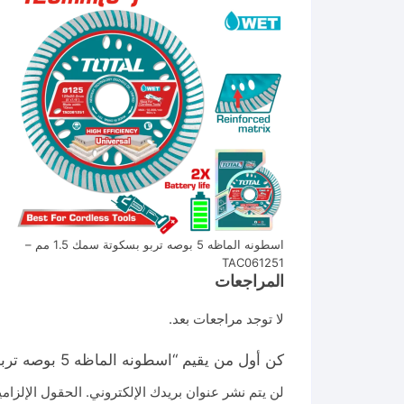
اسطونه الماظه 5 بوصه تربو بسكوتة سمك 1.5 مم –
TAC061251
المراجعات
لا توجد مراجعات بعد.
كن أول من يقيم “اسطونه الماظه 5 بوصه تربو بسكوتة سمك 1.5 مم – TAC061251”
لن يتم نشر عنوان بريدك الإلكتروني.
الحقول الإلزامي