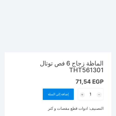
الماظة زجاج 6 فص توتال
THT561301
71,54
EGP
كمية
إضافة إلى السلة
الماظة
زجاج
التصنيف:
ادوات قطع مقصات و كتر
6
فص