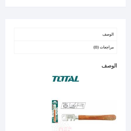
توتال
THT561301
الوصف
مراجعات (0)
الوصف