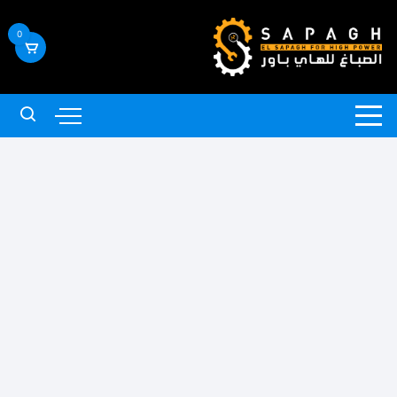
لتجاوز
لى
0
لمحتوى