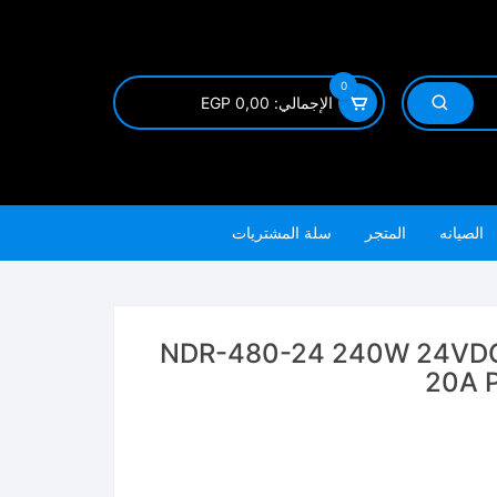
0
الإجمالي:
0,00
EGP
الصيانه
المتجر
سلة المشتريات
ور سبلاي 20 امبير 24 فولت NDR-480-24 240W 24VDC
20A P