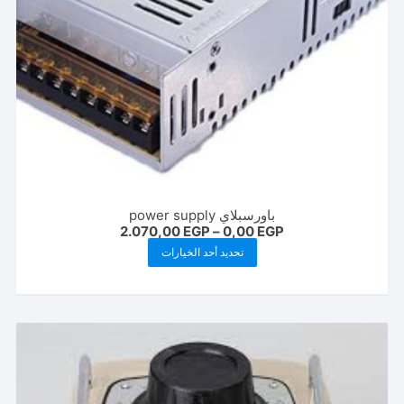
باورسبلاي power supply
نطاق
2.070,00
EGP
–
0,00
EGP
السعر:
هناك
تحديد أحد الخيارات
من
العديد
خلال
من
الأشكال
المختلفة
لهذا
المنتج.
يمكن