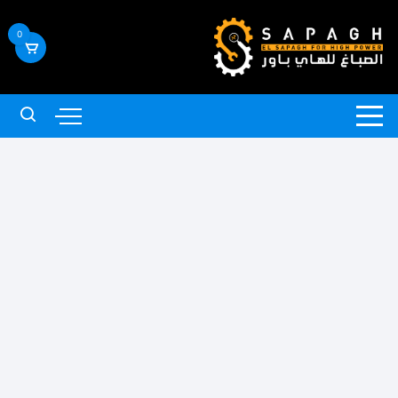
لتجاوز
لى
0
لمحتوى