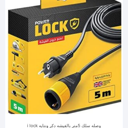
وصله سلك 5متر بالفيشه دكر ونتايه i lock