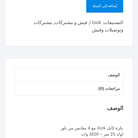
إضافة إلى السلة
كمية
بكرة
التصنيفات:
i lock
,
فيش و مشتركات
,
مشتركات
كابل
وتوصيلات وفيش
ilock
مع
4
مقابس
من
باور
الوصف
لوك
25
مراجعات (0)
متر
–
3500
الوصف
وات
بكرة كابل ilock مع 4 مقابس من باور
لوك 25 متر – 3500 وات