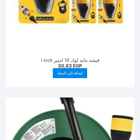
فيشه نتايه لوك 16 امبير i lock
30,83
EGP
إضافة إلى السلة