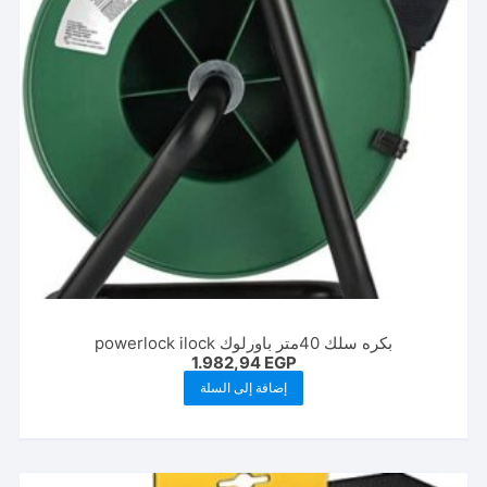
بكره سلك 40متر باورلوك powerlock ilock
1.982,94
EGP
إضافة إلى السلة