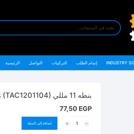
INDUSTRY S
إتمام الطلب
التركيبات
التواصل
الرئيسية
بنطه 11 مللي HSS drill bit 11mm 1pcs (TAC1201104)
77,50
EGP
كمية
إضافة إلى السلة
بنطه
11