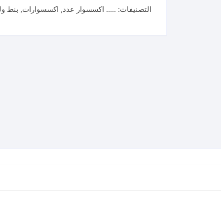
التصنيفات:
..... اكسسوار عدد
,
اكسسوارات
,
بنط ول
مللي
HSS
drill
bit
11mm
1pcs
(TAC1201104)