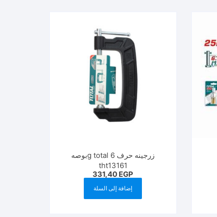
زرجينه حرف g total 6بوصه
tht13161
331,40
EGP
إضافة إلى السلة