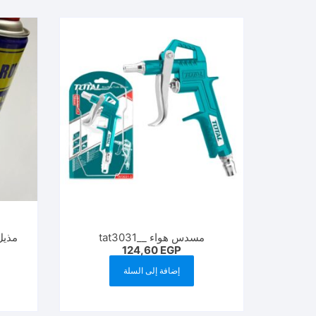
مسدس هواء __tat3031
مذيل صدأ 0ml
124,60
EGP
إضافة إلى السلة