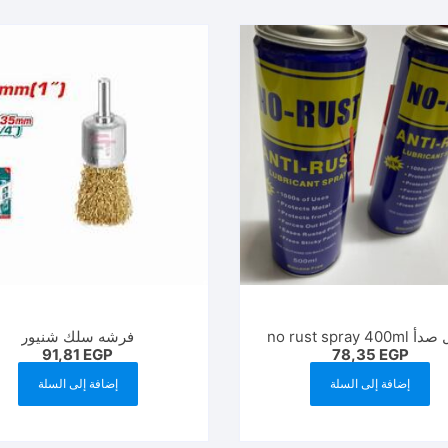
no rust spray 40
فرشه سلك شنيور
91,81
EGP
78,35
EGP
إضافة إلى السلة
إضافة إلى السلة