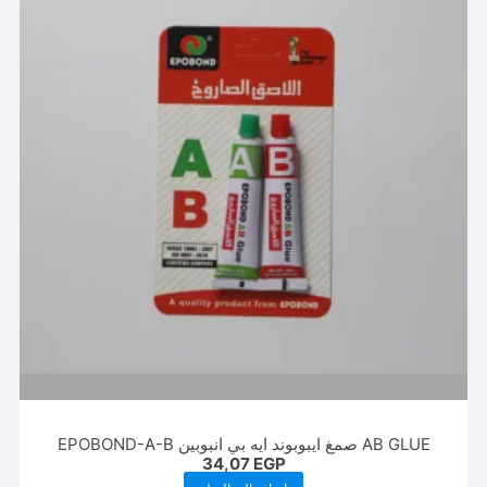
المنتج.
يمكن
اختيار
الخيارات
على
صفحة
المنتج
AB GLUE صمغ ايبوبوند ايه بي انبوبين EPOBOND-A-B
34,07
EGP