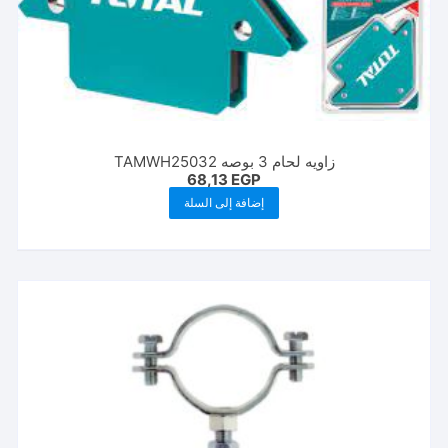
زاويه لحام 3 بوصه TAMWH25032
68,13
EGP
إضافة إلى السلة