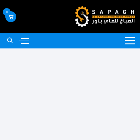
لتجاوز
لى
0
لمحتوى