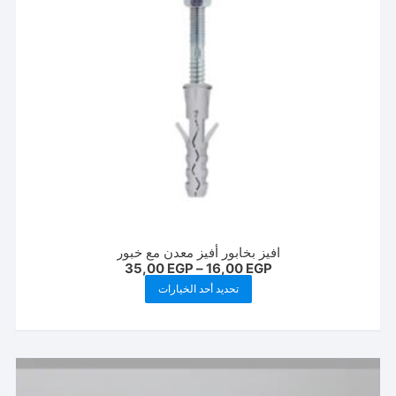
افيز بخابور أفيز معدن مع خبور
نطاق
35,00
EGP
–
16,00
EGP
السعر:
هناك
تحديد أحد الخيارات
من
العديد
خلال
من
الأشكال
المختلفة
لهذا