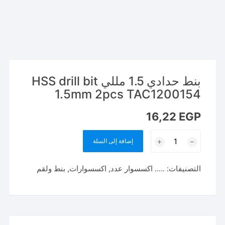
بنط حدادي 1.5 مللي HSS drill bit
1.5mm 2pcs TAC1200154
16,22
EGP
كمية
إضافة إلى السلة
بنط
حدادي
التصنيفات:
..... اكسسوار عدد
,
اكسسوارات
,
بنط ولقم
1.5
مللي
HSS
drill
bit