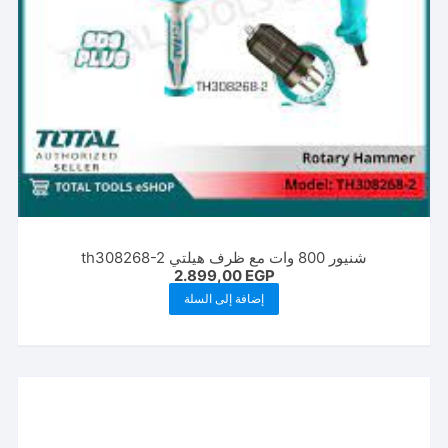
شنيور 800 وات مع ظرف هيلتي th308268-2
2.899,00
EGP
إضافة إلى السلة