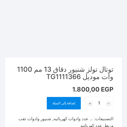
توتال تولز شنيور دقاق 13 مم 1100
وات موديل TG1111366
1.800,00
EGP
كمية
إضافة إلى السلة
توتال
تولز
التصنيفات:
... عدد وادوات كهربائيه
,
شنيور وادوات ثقب
شنيور
وربط
,
عدد كهربائيه
دقاق