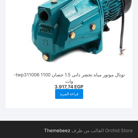
توتال موتور مياه تحضر ذاتى 1.5 حصان 1100 twp311006-
وات
3.917,74
EGP
قراءة المزيد
Orchid Store القالب من طرف
Themebeez