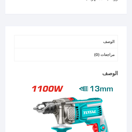
13
مم
1100
وات
موديل
الوصف
TG1111366
مراجعات (0)
الوصف