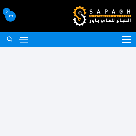
لتجاوز
لى
0
لمحتوى